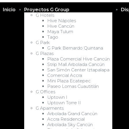
Inicio
Proyectos G Group
Dis
G Hotels
Hive Nápoles
Hive Cancún
Maya Tulum
Tago
G Park
G Park Bernardo Quintana
G Plazas
Plaza Comercial Hive Cancún
Strip Mall Arbolada Cancún
San Simón Center Iztapalapa
Comercial Accra
Mini Plaza Ecatepec
Paseo Lomas Cuautitlán
G Offices
Uptown I
Uptown Torre II
G Aparments
Arbolada Grand Cancún
Accra Residencial
Arbolada Sky Cancún