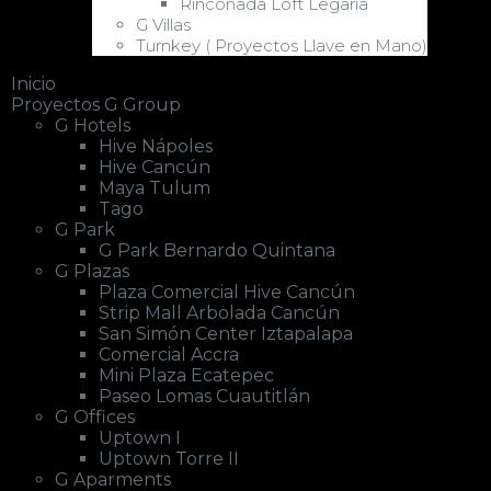
Rinconada Loft Legaria
G Villas
Turnkey ( Proyectos Llave en Mano)
Inicio
Proyectos G Group
G Hotels
Hive Nápoles
Hive Cancún
Maya Tulum
Tago
G Park
G Park Bernardo Quintana
G Plazas
Plaza Comercial Hive Cancún
Strip Mall Arbolada Cancún
San Simón Center Iztapalapa
Comercial Accra
Mini Plaza Ecatepec
Paseo Lomas Cuautitlán
G Offices
Uptown I
Uptown Torre II
G Aparments