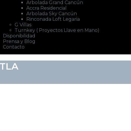
Arbolada Grand Cancún
Accra Residencial
Arbolada Sky Cancún
Rinconada Loft Legaria
G Villas
Turnkey ( Proyectos Llave en Mano)
Disponibilidad
Prensa y Blog
Contacto
TLA