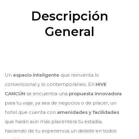
Descripción
General
Cancún
Cancún
ncún
ncún
alapa
alapa
Un
espacio inteligente
que reinventa lo
convencional y lo contemporáneo. En
HIVE
CANCÚN
se encuentra una
propuesta innovadora
para tu viaje, ya sea de negocios o de placer, un
n
n
hotel que cuenta con
amenidades y facilidades
que harán aún más placentera tu estadía,
haciendo de tu experiencia un deleite en todos