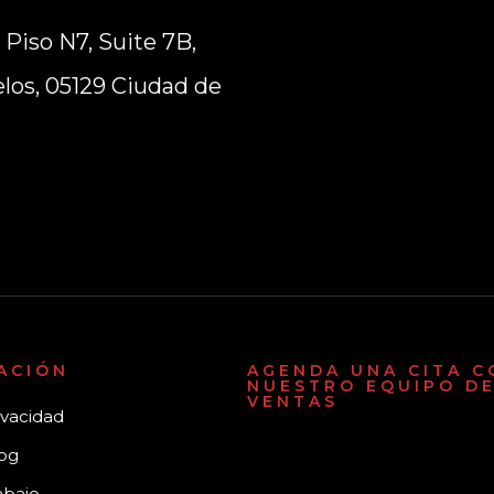
 Piso N7, Suite 7B,
los, 05129 Ciudad de
ACIÓN
AGENDA UNA CITA C
NUESTRO EQUIPO D
VENTAS
ivacidad
log
abajo