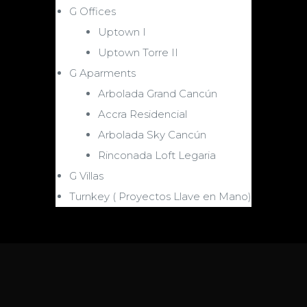
G Offices
Uptown I
Uptown Torre II
G Aparments
Arbolada Grand Cancún
Accra Residencial
Arbolada Sky Cancún
Rinconada Loft Legaria
G Villas
Turnkey ( Proyectos Llave en Mano)