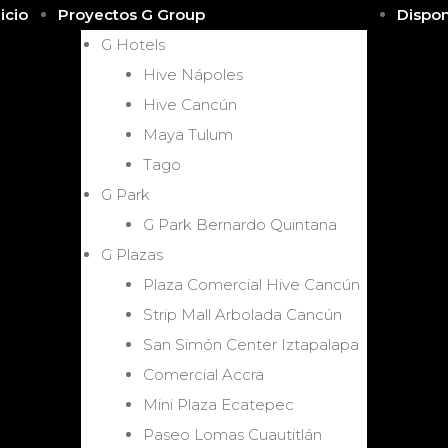
nicio
Proyectos G Group
Dispon
G Hotels
Hive Nápoles
Hive Cancún
Maya Tulum
Tago
G Park
G Park Bernardo Quintana
G Plazas
Plaza Comercial Hive Cancún
Strip Mall Arbolada Cancún
San Simón Center Iztapalapa
Comercial Accra
Mini Plaza Ecatepec
Paseo Lomas Cuautitlán