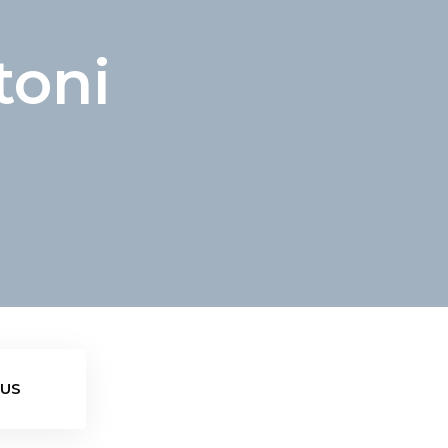
toni
 US