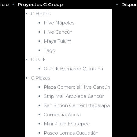
nicio
Proyectos G Group
Dispon
G Hotels
Hive Nápoles
Hive Cancún
Maya Tulum
Tago
G Park
G Park Bernardo Quintana
G Plazas
Plaza Comercial Hive Cancún
Strip Mall Arbolada Cancún
San Simón Center Iztapalapa
Comercial Accra
Mini Plaza Ecatepec
Paseo Lomas Cuautitlán