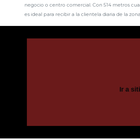
negocio o centro comercial. Con 514 metros cu
es ideal para recibir a la clientela diaria de la zona
Ir al si
Ir a sit