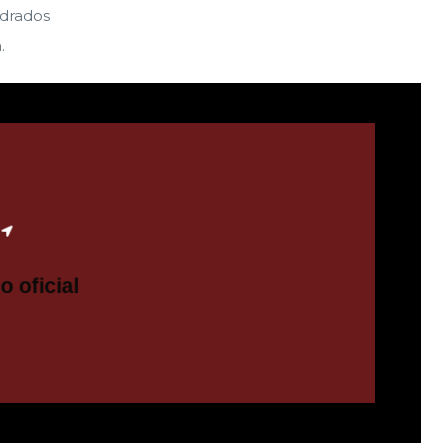
adrados
.
tio oficial
io oficial