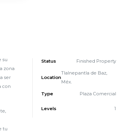
e su
Status
Finished Property
la zona
Tlalnepantla de Baz,
a ser
Location
Méx.
a con
Type
Plaza Comercial
Levels
1
te,
e tu