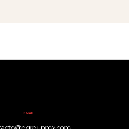
EMAIL
tacto@ggroupmx.com