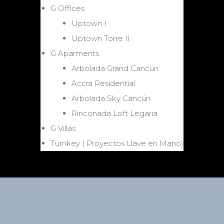
G Offices
Uptown I
Uptown Torre II
G Aparments
Arbolada Grand Cancún
Accra Residential
Arbolada Sky Cancún
Rinconada Loft Legaria
G Villas
Turnkey ( Proyectos Llave en Mano)