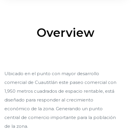
Cancún
Cancún
Overview
ncún
ncún
alapa
alapa
Ubicado en el punto con mayor desarrollo
comercial de Cuautitlán este paseo comercial con
1,950 metros cuadrados de espacio rentable, está
diseñado para responder al crecimiento
n
n
económico de la zona. Generando un punto
central de comercio importante para la población
de la zona.