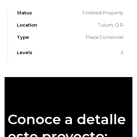
Status
Finished Property
Location
Tulum, Q.R
Type
Plaza Comercial
Levels
2
Conoce a detalle
ve en
ve en
este proyecto: