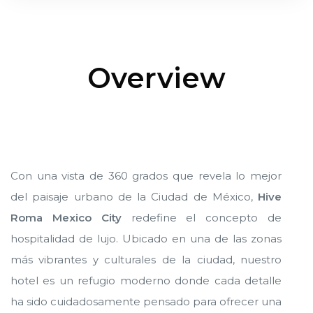
Cancún
Cancún
Overview
ncún
ncún
alapa
alapa
Con una vista de 360 grados que revela lo mejor
del paisaje urbano de la Ciudad de México,
Hive
Roma Mexico City
redefine el concepto de
hospitalidad de lujo. Ubicado en una de las zonas
n
n
más vibrantes y culturales de la ciudad, nuestro
hotel es un refugio moderno donde cada detalle
ha sido cuidadosamente pensado para ofrecer una